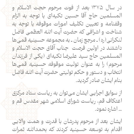
در سال ۱۳۷۵ بعد از فوت مرحوم حجت الاسلام و
المسلمین حاج آقا حسین تکیه‌ای با توجه به الزام
وقفنامه و تعیین تکلیف امورات موقوفه با توجه به
شناخت و اشرافی که حضرت آیت الله العظمی فاضل
لنکرانی(ره) ـ مرجع زمان ـ به مجموعه حسینیه قمی‌ها
داشتند در اولین فرصت جناب آقای حجت الاسلام و
المسلمین حاج سید علیرضا تکیه‌ای (یکی از فرزندان
مرحوم) را به عنوان تولیت موقوفه حسینیه قمی‌ها
انتخاب و دستور و حکم تولیتی حضرت آیت الله فاضل
بنام ایشان صادر گردید.
از سوابق اجرایی ایشان می‌توان به ریاست ستاد مرکزی
اعتکاف قم، ریاست شورای اسلامی شهر مقدس قم و
… اشاره نمود.
ایشان بعد از مرحوم پدرشان با قدرت و همت والایی
اقدام به توسعه حسینیه کردند که بحمدالله ثمرات