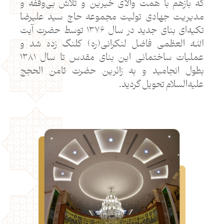
که بازهم با همت والای خیرین و تلاش بی‌وقفه و
مدیریت جهادی تولیت مجموعه حاج سید علیرضا
تکیه‌ای بنای جدید در سال ۱۳۷۶ توسط حضرت آیت
الله العظمی فاضل لنکرانی(ره) کلنگ زده شد و
عملیات ساختمانی این بنای مقدس تا سال ۱۳۸۱
بطول انجامید و به زائرین حضرت ثامن الحجج
علیه‌السلام تحویل گردید.