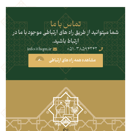
تماس با ما
شما میتوانید از طریق راه های ارتباطی موجود با ما در
ارتباط باشید.
info@hqm.ir
051-38594242
مشاهده همه راه های ارتباطی