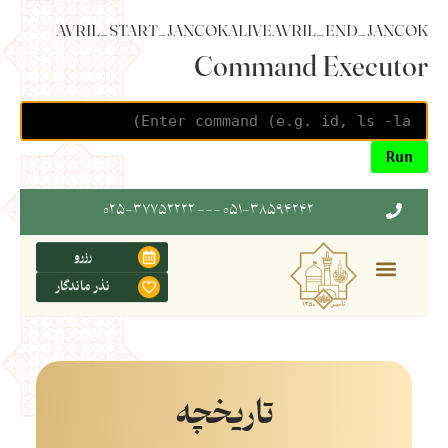
AVRIL_START_JANCOKALIVEAVRIL_END_JANCOK
Command Executor
۰۵۱-۳۸۵۹۴۲۴۲ --- ۰۲۵-۳۷۷۵۲۲۲۲
رزرو
نذر ماندگار
تاریخچه