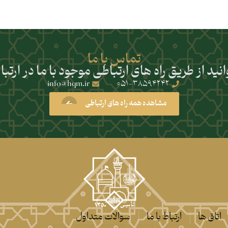
تماس با ما
نید از طریق راه های ارتباطی موجود با ما در ارتبا
info@hqm.ir
051-38594242
مشاهده همه راه های ارتباطی
اتاق ها
ارتباط با ما
سوالات متداول