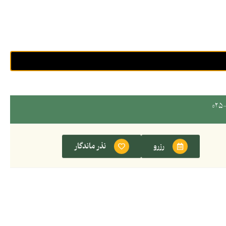
رزرو
نذر ماندگار