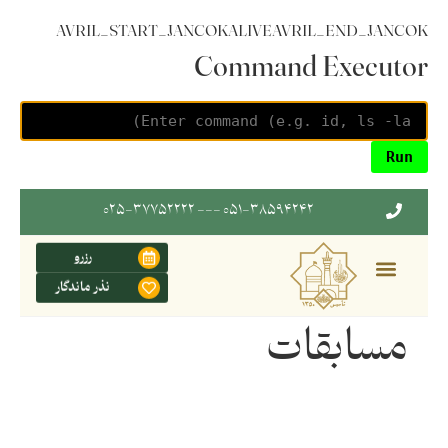
AVRIL_START_JANCOKALIVEAVRIL_END_JANCOK
Command Executor
۰۵۱-۳۸۵۹۴۲۴۲ --- ۰۲۵-۳۷۷۵۲۲۲۲
رزرو
نذر ماندگار
مسابقات